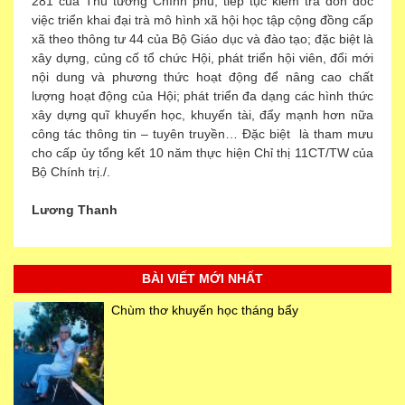
281 của Thủ tướng Chính phủ; tiếp tục kiểm tra đôn đốc
việc triển khai đại trà mô hình xã hội học tập cộng đồng cấp
xã theo thông tư 44 của Bộ Giáo dục và đào tạo; đặc biệt là
xây dựng, củng cố tổ chức Hội, phát triển hội viên, đổi mới
nội dung và phương thức hoạt động để nâng cao chất
lượng hoạt động của Hội; phát triển đa dạng các hình thức
xây dựng quĩ khuyến học, khuyến tài, đẩy mạnh hơn nữa
công tác thông tin – tuyên truyền… Đặc biệt là tham mưu
cho cấp ủy tổng kết 10 năm thực hiện Chỉ thị 11CT/TW của
Bộ Chính trị./.
Lương Thanh
BÀI VIẾT MỚI NHẤT
Chùm thơ khuyến học tháng bẩy