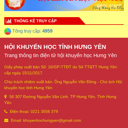
THỐNG KÊ TRUY CẬP
Tổng truy cập:
4959
HỘI KHUYẾN HỌC TỈNH HƯNG YÊN
Trang thông tin điện tử hội khuyến học Hưng Yên
Giấy phép xuất bản Số: 16/GP-TTĐT do Sở TT&TT Hưng Yên
cấp ngày 15/11/2017.
Chịu trách nhiệm xuất bản: Ông Nguyễn Văn Đông - Chủ tịch Hội
khuyến học tỉnh Hưng Yên
Số 307 Đường Nguyễn Văn Linh, TP Hưng Yên, Tỉnh Hưng
Yên
Điện thoại: 0221 3556 379
Email: khuyenhochungyen@gmail.com