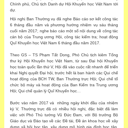
Chính phủ, Chủ tịch Danh dự Hội Khuyến học Việt Nam tới
dự.
Hội nghị Ban Thường vụ đã nghe Báo cáo sơ kết công tác
6 tháng đầu năm và phương hướng nhiệm vụ sáu tháng
cuối năm 2017; nghe báo cáo một số nội dung về công tác
cán bộ của Trung ương Hội, công tác kiểm tra; hoạt động
Quĩ Khuyến học Việt Nam 6 tháng đầu năm 2017.
Theo GS – TS Phạm Tất Dong, Phó Chủ tịch kiêm Tổng
thư ký Hội Khuyến học Việt Nam, từ sau Đại hội Khuyến
học toàn quốc lần thứ V, Hội đã vào cuộc rất nhanh để triển
khai Nghị quyết Đại hội, trước hết là ban hành các Qui chế
hoạt động của BCH TW, Ban Thường trực Hội; Qui chế tổ
chức bộ máy và hoạt động của Ban Kiểm tra Trung ương
Hội; Qui chế quản lý Quĩ Khuyến học…
Bước vào năm 2017 và những ngày khởi đầu của nhiệm
kỳ V, Thường trực đã có nhiều hội nghị, đặc biệt đã làm
việc với Phó Thủ tướng Vũ Đức Đam, với Bộ trưởng Bộ
Giáo dục và Đào tạo về các Đề tài, Đề án khoa học về xây
dựng xã hội học tập, xây dựng mô hình gia đình học tập,