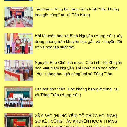
Tiếp thêm động lực trên hành trình "Học không
bao giờ cùng" tại xã Tân Hưng
Hội Khuyến học xã Bình Nguyên (Hưng Yên) xây
dựng phong trào khuyến học gắn với chuyển đổi
số và học tập suốt đời
Nguyên Phó Chủ tịch nước, Chủ tịch Hội Khuyến
học Việt Nam Nguyễn Thị Doan trao học bổng
“Học không bao giờ cùng” tại xã Tống Trân
Lan toả tinh thần "Học không bao giờ cùng" tại
xã Tống Trân (Hưng Yên)
XÃ A SÀO (HƯNG YÊN) TỔ CHỨC HỘI NGHỊ
SƠ KẾT CÔNG TÁC KHUYẾN HỌC 6 THÁNG