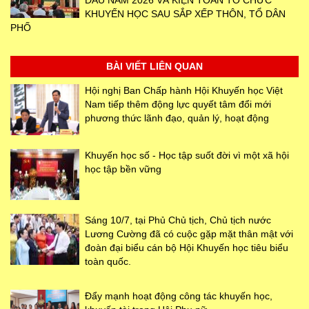
ĐẦU NĂM 2026 VÀ KIỆN TOÀN TỔ CHỨC
KHUYẾN HỌC SAU SẮP XẾP THÔN, TỔ DÂN
PHỐ
BÀI VIẾT LIÊN QUAN
Hội nghị Ban Chấp hành Hội Khuyến học Việt
Nam tiếp thêm động lực quyết tâm đổi mới
phương thức lãnh đạo, quản lý, hoạt động
Khuyến học số - Học tập suốt đời vì một xã hội
học tập bền vững
Sáng 10/7, tại Phủ Chủ tịch, Chủ tịch nước
Lương Cường đã có cuộc gặp mặt thân mật với
đoàn đại biểu cán bộ Hội Khuyến học tiêu biểu
toàn quốc.
Đẩy mạnh hoạt động công tác khuyến học,