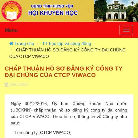
Menu
Togg
navig
Trang chủ
TT học tập và cộng đồng
CHẤP THUẬN HỒ SƠ ĐĂNG KÝ CÔNG TY ĐẠI CHÚNG
CỦA CTCP VIWACO
CHẤP THUẬN HỒ SƠ ĐĂNG KÝ CÔNG TY
ĐẠI CHÚNG CỦA CTCP VIWACO
25/07/2017
Ngày 30/12/2016, Ủy ban Chứng khoán Nhà nước
(UBCKNN) chấp thuận hồ sơ đăng ký công ty đại chúng
của CTCP VIWACO. Theo hồ sơ, thông tin về Công ty như
sau:
– Tên công ty: CTCP VIWACO;