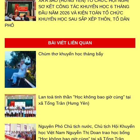
XÃ A SÀO (HƯNG YÊN) TỔ CHỨC HỘI NGHỊ
SƠ KẾT CÔNG TÁC KHUYẾN HỌC 6 THÁNG
ĐẦU NĂM 2026 VÀ KIỆN TOÀN TỔ CHỨC
KHUYẾN HỌC SAU SẮP XẾP THÔN, TỔ DÂN
PHỐ
BÀI VIẾT LIÊN QUAN
Chùm thơ khuyến học tháng bẩy
Lan toả tinh thần "Học không bao giờ cùng" tại
xã Tống Trân (Hưng Yên)
Nguyên Phó Chủ tịch nước, Chủ tịch Hội Khuyến
học Việt Nam Nguyễn Thị Doan trao học bổng
“Học không bao giờ cùng” tại xã Tống Trân