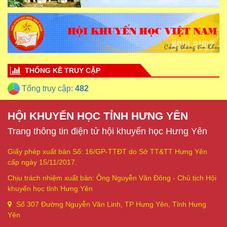
THỐNG KÊ TRUY CẬP
Tổng truy cập:
482
HỘI KHUYẾN HỌC TỈNH HƯNG YÊN
Trang thông tin điện tử hội khuyến học Hưng Yên
Giấy phép xuất bản Số: 16/GP-TTĐT do Sở TT&TT Hưng Yên
cấp ngày 15/11/2017.
Chịu trách nhiệm xuất bản: Ông Nguyễn Văn Đông - Chủ tịch Hội
khuyến học tỉnh Hưng Yên
Số 307 Đường Nguyễn Văn Linh, TP Hưng Yên, Tỉnh Hưng
Yên