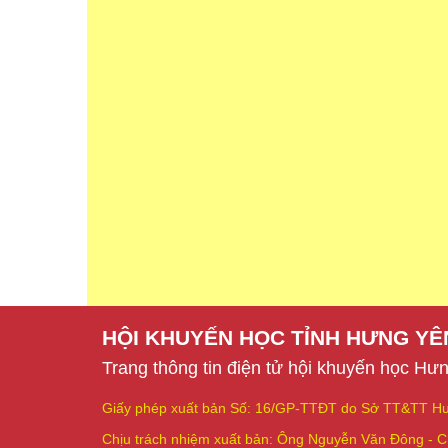
HỘI KHUYẾN HỌC TỈNH HƯNG YÊ
Trang thông tin điện tử hội khuyến học Hư
Giấy phép xuất bản Số: 16/GP-TTĐT do Sở TT&TT Hư
Chịu trách nhiệm xuất bản: Ông Nguyễn Văn Đông - C