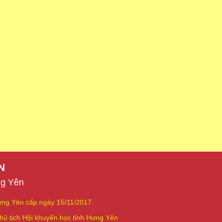
N
ng Yên
ng Yên cấp ngày 15/11/2017.
hủ tịch Hội khuyến học tỉnh Hưng Yên