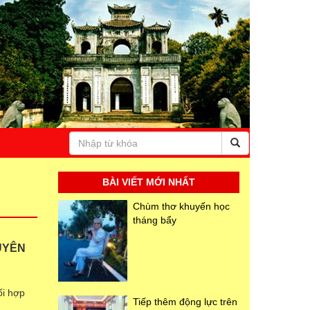
BÀI VIẾT MỚI NHẤT
Chùm thơ khuyến học
tháng bẩy
UYÊN
ối hợp
Tiếp thêm động lực trên