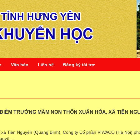
n
Văn bản
Liên hệ
Đăng ký tài trợ
ĐIỂM TRƯỜNG MẦM NON THÔN XUÂN HÒA, XÃ TIÊN NG
i xã Tiên Nguyên (Quang Bình), Công ty Cổ phần VIWACO (Hà Nội) ph
guyê...