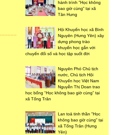
hành trình "Học không
bao giờ cùng" tại xã
Tân Hưng
Hội Khuyến học xã Bình
Nguyên (Hưng Yên) xây
dựng phong trào
khuyến học gắn với
chuyển đổi số và học tập suốt đời
Nguyên Phó Chủ tịch
nước, Chủ tịch Hội
Khuyến học Việt Nam
Nguyễn Thị Doan trao
học bổng “Học không bao giờ cùng” tại
xã Tống Trân
Lan toả tinh thần "Học
không bao giờ cùng" tại
xã Tống Trân (Hưng
Yên)