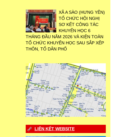
XÃ A SÀO (HƯNG YÊN)
TỔ CHỨC HỘI NGHỊ
SƠ KẾT CÔNG TÁC
KHUYẾN HỌC 6
THÁNG ĐẦU NĂM 2026 VÀ KIỆN TOÀN
TỔ CHỨC KHUYẾN HỌC SAU SẮP XẾP
THÔN, TỔ DÂN PHỐ
LIÊN KẾT WEBSITE