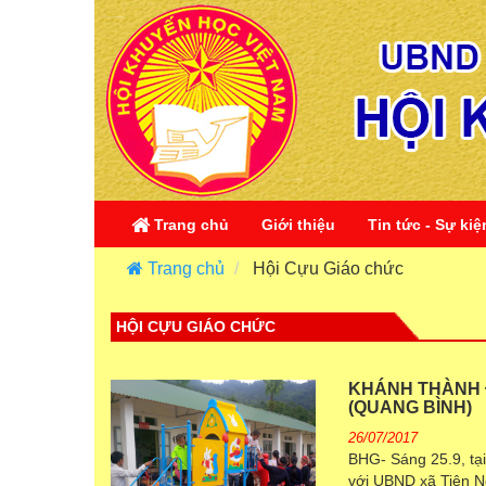
Trang chủ
Giới thiệu
Tin tức - Sự kiệ
Trang chủ
Hội Cựu Giáo chức
HỘI CỰU GIÁO CHỨC
KHÁNH THÀNH 
(QUANG BÌNH)
26/07/2017
BHG- Sáng 25.9, tạ
với UBND xã Tiên N