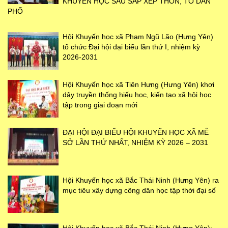
KHUYẾN HỌC SAU SẮP XẾP THÔN, TỔ DÂN
PHỐ
Hội Khuyến học xã Phạm Ngũ Lão (Hưng Yên)
tổ chức Đại hội đại biểu lần thứ I, nhiệm kỳ
2026-2031
Hội Khuyến học xã Tiên Hưng (Hưng Yên) khơi
dậy truyền thống hiếu học, kiến tạo xã hội học
tập trong giai đoạn mới
ĐẠI HỘI ĐẠI BIỂU HỘI KHUYẾN HỌC XÃ MỄ
SỞ LẦN THỨ NHẤT, NHIỆM KỲ 2026 – 2031
Hội Khuyến học xã Bắc Thái Ninh (Hưng Yên) ra
mục tiêu xây dựng công dân học tập thời đại số