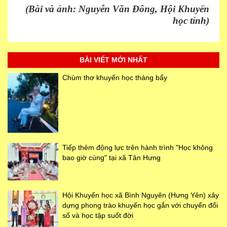
(Bài và ảnh: Nguyễn Văn Đông, Hội Khuyến
học tỉnh)
BÀI VIẾT MỚI NHẤT
Chùm thơ khuyến học tháng bẩy
Tiếp thêm động lực trên hành trình "Học không
bao giờ cùng" tại xã Tân Hưng
Hội Khuyến học xã Bình Nguyên (Hưng Yên) xây
dựng phong trào khuyến học gắn với chuyển đổi
số và học tập suốt đời