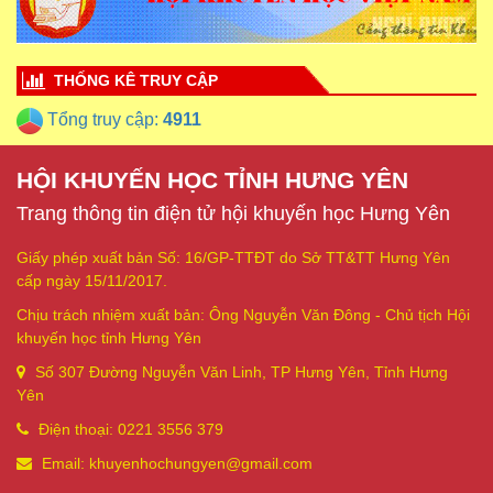
THỐNG KÊ TRUY CẬP
Tổng truy cập:
4911
HỘI KHUYẾN HỌC TỈNH HƯNG YÊN
Trang thông tin điện tử hội khuyến học Hưng Yên
Giấy phép xuất bản Số: 16/GP-TTĐT do Sở TT&TT Hưng Yên
cấp ngày 15/11/2017.
Chịu trách nhiệm xuất bản: Ông Nguyễn Văn Đông - Chủ tịch Hội
khuyến học tỉnh Hưng Yên
Số 307 Đường Nguyễn Văn Linh, TP Hưng Yên, Tỉnh Hưng
Yên
Điện thoại: 0221 3556 379
Email: khuyenhochungyen@gmail.com