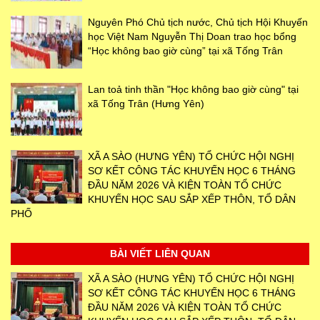
Nguyên Phó Chủ tịch nước, Chủ tịch Hội Khuyến
học Việt Nam Nguyễn Thị Doan trao học bổng
“Học không bao giờ cùng” tại xã Tống Trân
Lan toả tinh thần "Học không bao giờ cùng" tại
xã Tống Trân (Hưng Yên)
XÃ A SÀO (HƯNG YÊN) TỔ CHỨC HỘI NGHỊ
SƠ KẾT CÔNG TÁC KHUYẾN HỌC 6 THÁNG
ĐẦU NĂM 2026 VÀ KIỆN TOÀN TỔ CHỨC
KHUYẾN HỌC SAU SẮP XẾP THÔN, TỔ DÂN
PHỐ
BÀI VIẾT LIÊN QUAN
XÃ A SÀO (HƯNG YÊN) TỔ CHỨC HỘI NGHỊ
SƠ KẾT CÔNG TÁC KHUYẾN HỌC 6 THÁNG
ĐẦU NĂM 2026 VÀ KIỆN TOÀN TỔ CHỨC