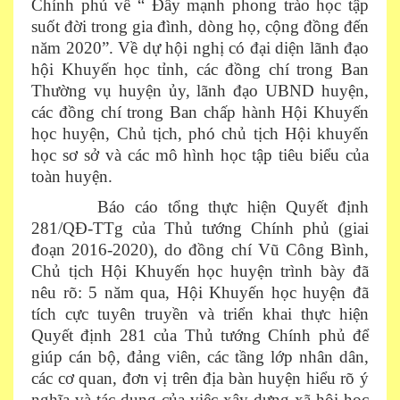
Chính phủ về “ Đẩy mạnh phong trào học tập
suốt đời trong gia đình, dòng họ, cộng đồng đến
năm 2020”. Về dự hội nghị có đại diện lãnh đạo
hội Khuyến học tỉnh, các đồng chí trong Ban
Thường vụ huyện ủy, lãnh đạo UBND huyện,
các đồng chí trong Ban chấp hành Hội Khuyến
học huyện, Chủ tịch, phó chủ tịch Hội khuyến
học sơ sở và các mô hình học tập tiêu biểu của
toàn huyện.
Báo cáo tổng thực hiện Quyết định
281/QĐ-TTg của Thủ tướng Chính phủ (giai
đoạn 2016-2020), do đồng chí Vũ Công Bình,
Chủ tịch Hội Khuyến học huyện trình bày đã
nêu rõ: 5 năm qua, Hội Khuyến học huyện đã
tích cực tuyên truyền và triển khai thực hiện
Quyết định 281 của Thủ tướng Chính phủ để
giúp cán bộ, đảng viên, các tầng lớp nhân dân,
các cơ quan, đơn vị trên địa bàn huyện hiểu rõ ý
nghĩa và tác dụng của việc xây dựng xã hội học