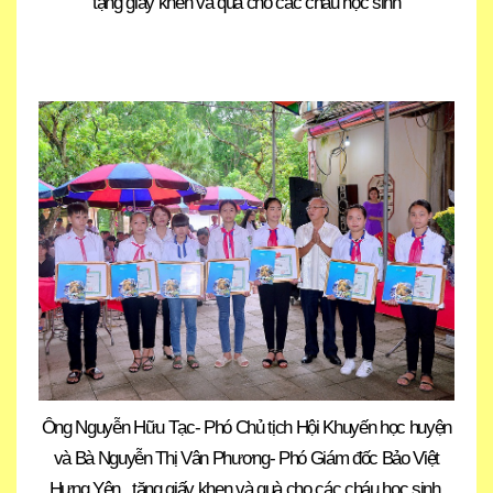
tặng giâý khen và quà cho các cháu học sinh
Ông Nguyễn Hữu Tạc- Phó Chủ tịch Hội Khuyến học huyện
và Bà Nguyễn Thị Vân Phương- Phó Giám đốc Bảo Việt
Hưng Yên , tặng giấy khen và quà cho các cháu học sinh.