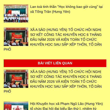
Lan toả tinh thần "Học không bao giờ cùng" tại
xã Tống Trân (Hưng Yên)
XÃ A SÀO (HƯNG YÊN) TỔ CHỨC HỘI NGHỊ
SƠ KẾT CÔNG TÁC KHUYẾN HỌC 6 THÁNG
ĐẦU NĂM 2026 VÀ KIỆN TOÀN TỔ CHỨC
KHUYẾN HỌC SAU SẮP XẾP THÔN, TỔ DÂN
PHỐ
BÀI VIẾT LIÊN QUAN
XÃ A SÀO (HƯNG YÊN) TỔ CHỨC HỘI NGHỊ
SƠ KẾT CÔNG TÁC KHUYẾN HỌC 6 THÁNG
ĐẦU NĂM 2026 VÀ KIỆN TOÀN TỔ CHỨC
KHUYẾN HỌC SAU SẮP XẾP THÔN, TỔ DÂN
PHỐ
Hội Khuyến học xã Phạm Ngũ Lão (Hưng Yên)
tổ chức Đại hội đại biểu lần thứ I, nhiệm kỳ