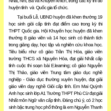
Nhất, Nhì, Ba và Khuyến khích, trong các kỳ thi do
huyện tỉnh và Quốc gia tổ chức.
Tại buổi Lễ, UBND huyện đã khen thưởng 19
học sinh giỏi cấp tỉnh đạt điểm cao trong kỳ thi
THPT Quốc gia. Hội Khuyến học huyện đã khen
thưởng 8 giáo viên và 14 học sinh có thành tích
trong giảng dạy, học tập và nghiên cứu khoa học.
Tiêu biểu như cô giáo Trần Thị Hòa, giáo viên
trường THCS xã Nguyên Hòa, đạt giải Nhất cấp
tỉnh cuộc thi soạn bài E.learning; cô giáo Nguyễn
Thị Thảo, giáo viên Trung tâm giáo dục nghề
nghiệp - Giáo dục thường xuyên huyện, đạt giải
giáo viên dạy nghề Giỏi cấp tỉnh. Em Mai Quỳnh
Anh học sinh lớp A1 Trường THPT Phù Cừ đạt giải
Nhất môn Ngữ văn cấp tỉnh. Đáng chú ý, có 2 học
sinh bậc trung học phổ thông là em Nguyễn Thanh