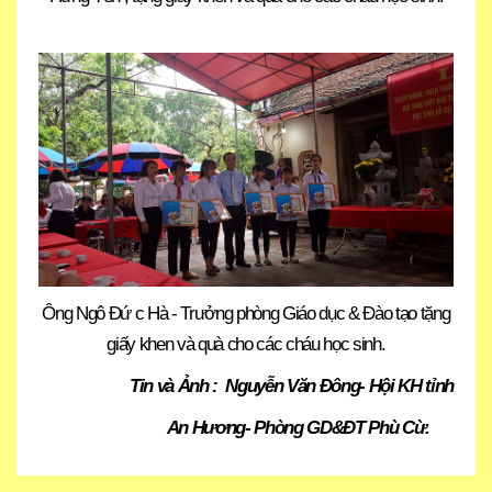
Ông Ngô Đứ c Hà - Trưởng phòng Giáo dục & Đào tạo
tặng
giấy khen và quà cho các cháu học sinh.
Tin và Ảnh : Nguyễn Văn Đông- Hội KH tỉnh
An Hương- Phòng GD&ĐT Phù Cừ.