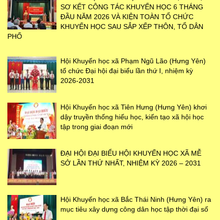
SƠ KẾT CÔNG TÁC KHUYẾN HỌC 6 THÁNG
ĐẦU NĂM 2026 VÀ KIỆN TOÀN TỔ CHỨC
KHUYẾN HỌC SAU SẮP XẾP THÔN, TỔ DÂN
PHỐ
Hội Khuyến học xã Phạm Ngũ Lão (Hưng Yên)
tổ chức Đại hội đại biểu lần thứ I, nhiệm kỳ
2026-2031
Hội Khuyến học xã Tiên Hưng (Hưng Yên) khơi
dậy truyền thống hiếu học, kiến tạo xã hội học
tập trong giai đoạn mới
ĐẠI HỘI ĐẠI BIỂU HỘI KHUYẾN HỌC XÃ MỄ
SỞ LẦN THỨ NHẤT, NHIỆM KỲ 2026 – 2031
Hội Khuyến học xã Bắc Thái Ninh (Hưng Yên) ra
mục tiêu xây dựng công dân học tập thời đại số