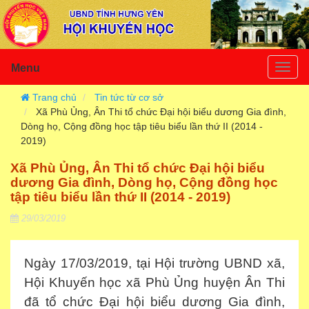
Menu
Togg
navig
Trang chủ
Tin tức từ cơ sở
Xã Phù Ủng, Ân Thi tổ chức Đại hội biểu dương Gia đình,
Dòng họ, Cộng đồng học tập tiêu biểu lần thứ II (2014 -
2019)
Xã Phù Ủng, Ân Thi tổ chức Đại hội biểu
dương Gia đình, Dòng họ, Cộng đồng học
tập tiêu biểu lần thứ II (2014 - 2019)
29/03/2019
Ngày 17/03/2019, tại Hội trường UBND xã,
Hội Khuyến học xã Phù Ủng huyện Ân Thi
đã tổ chức Đại hội biểu dương Gia đình,