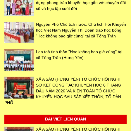
dựng phong trào khuyến học gắn với chuyển đổi
số và học tập suốt đời
Nguyên Phó Chủ tịch nước, Chủ tịch Hội Khuyến
học Việt Nam Nguyễn Thị Doan trao học bổng
“Học không bao giờ cùng” tại xã Tống Trân
Lan toả tinh thần "Học không bao giờ cùng" tại
xã Tống Trân (Hưng Yên)
XÃ A SÀO (HƯNG YÊN) TỔ CHỨC HỘI NGHỊ
SƠ KẾT CÔNG TÁC KHUYẾN HỌC 6 THÁNG
ĐẦU NĂM 2026 VÀ KIỆN TOÀN TỔ CHỨC
KHUYẾN HỌC SAU SẮP XẾP THÔN, TỔ DÂN
PHỐ
BÀI VIẾT LIÊN QUAN
XÃ A SÀO (HƯNG YÊN) TỔ CHỨC HỘI NGHỊ