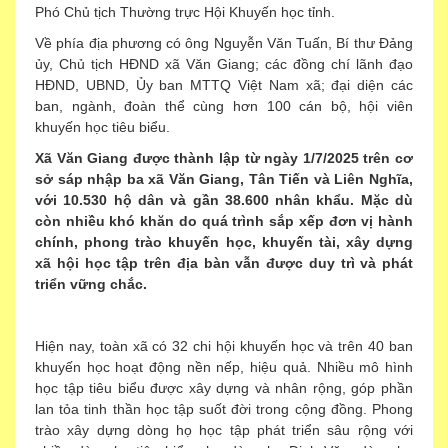
Phó Chủ tịch Thường trực Hội Khuyến học tỉnh.
Về phía địa phương có ông Nguyễn Văn Tuấn, Bí thư Đảng
ủy, Chủ tịch HĐND xã Văn Giang; các đồng chí lãnh đạo
HĐND, UBND, Ủy ban MTTQ Việt Nam xã; đại diện các
ban, ngành, đoàn thể cùng hơn 100 cán bộ, hội viên
khuyến học tiêu biểu.
Xã Văn Giang được thành lập từ ngày 1/7/2025 trên cơ
sở sáp nhập ba xã Văn Giang, Tân Tiến và Liên Nghĩa,
với 10.530 hộ dân và gần 38.600 nhân khẩu. Mặc dù
còn nhiều khó khăn do quá trình sắp xếp đơn vị hành
chính, phong trào khuyến học, khuyến tài, xây dựng
xã hội học tập trên địa bàn vẫn được duy trì và phát
triển vững chắc.
Hiện nay, toàn xã có 32 chi hội khuyến học và trên 40 ban
khuyến học hoạt động nền nếp, hiệu quả. Nhiều mô hình
học tập tiêu biểu được xây dựng và nhân rộng, góp phần
lan tỏa tinh thần học tập suốt đời trong cộng đồng. Phong
trào xây dựng dòng họ học tập phát triển sâu rộng với