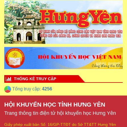
THỐNG KÊ TRUY CẬP
Tổng truy cập:
4256
HỘI KHUYẾN HỌC TỈNH HƯNG YÊN
Trang thông tin điện tử hội khuyến học Hưng Yên
Giấy phép xuất bản Số: 16/GP-TTĐT do Sở TT&TT Hưng Yên