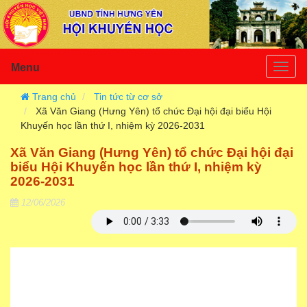
Menu
Togg
navig
Trang chủ
Tin tức từ cơ sở
Xã Văn Giang (Hưng Yên) tổ chức Đại hội đại biểu Hội
Khuyến học lần thứ I, nhiệm kỳ 2026-2031
Xã Văn Giang (Hưng Yên) tổ chức Đại hội đại
biểu Hội Khuyến học lần thứ I, nhiệm kỳ
2026-2031
12/06/2026
NGÀY 5/6, HỘI KHUYẾN HỌC XÃ VĂN GIANG (TỈNH
HƯNG YÊN) TỔ CHỨC ĐẠI HỘI ĐẠI BIỂU LẦN THỨ I,
NHIỆM KỲ 2026-2031. ĐÂY LÀ ĐẠI HỘI ĐẦU TIÊN CỦA