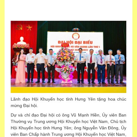
HỘI KHUYẾN HỌC XÃ SAU KHI THỰC HIỆN SẮP XẾP
ĐƠN VỊ HÀNH CHÍNH, ĐÁNH DẤU BƯỚC PHÁT TRIỂN
MỚI CỦA PHONG TRÀO KHUYẾN HỌC, KHUYẾN TÀI VÀ
XÂY DỰNG XÃ HỘI HỌC TẬP TRÊN ĐỊA BÀN.
Lãnh đạo Hội Khuyến học tỉnh Hưng Yên tặng hoa chúc
mừng Đại hội.
Dự và chỉ đạo Đại hội có ông Vũ Mạnh Hiền, Ủy viên Ban
Thường vụ Trung ương Hội Khuyến học Việt Nam, Chủ tịch
Hội Khuyến học tỉnh Hưng Yên; ông Nguyễn Văn Đông, Ủy
viên Ban Chấp hành Trung ương Hội Khuyến học Việt Nam,