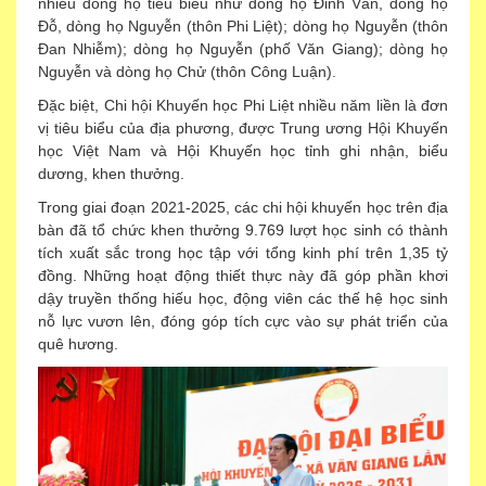
nhiều dòng họ tiêu biểu như dòng họ Đinh Văn, dòng họ
Đỗ, dòng họ Nguyễn (thôn Phi Liệt); dòng họ Nguyễn (thôn
Đan Nhiễm); dòng họ Nguyễn (phố Văn Giang); dòng họ
Nguyễn và dòng họ Chử (thôn Công Luận).
Đặc biệt, Chi hội Khuyến học Phi Liệt nhiều năm liền là đơn
vị tiêu biểu của địa phương, được Trung ương Hội Khuyến
học Việt Nam và Hội Khuyến học tỉnh ghi nhận, biểu
dương, khen thưởng.
Trong giai đoạn 2021-2025, các chi hội khuyến học trên địa
bàn đã tổ chức khen thưởng 9.769 lượt học sinh có thành
tích xuất sắc trong học tập với tổng kinh phí trên 1,35 tỷ
đồng. Những hoạt động thiết thực này đã góp phần khơi
dậy truyền thống hiếu học, động viên các thế hệ học sinh
nỗ lực vươn lên, đóng góp tích cực vào sự phát triển của
quê hương.