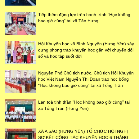
Tiếp thêm động lực trên hành trình "Học không
bao giờ cùng" tại xã Tân Hưng
Hội Khuyến học xã Bình Nguyên (Hưng Yên) xây
dựng phong trào khuyến học gắn với chuyển đổi
số và học tập suốt đời
Nguyên Phó Chủ tịch nước, Chủ tịch Hội Khuyến
học Việt Nam Nguyễn Thị Doan trao học bổng
“Học không bao giờ cùng” tại xã Tống Trân
Lan toả tinh thần "Học không bao giờ cùng" tại
xã Tống Trân (Hưng Yên)
XÃ A SÀO (HƯNG YÊN) TỔ CHỨC HỘI NGHỊ
SƠ KẾT CÔNG TÁC KHUYẾN HỌC 6 THÁNG