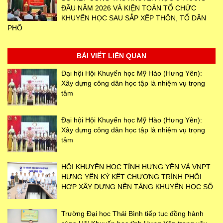
ĐẦU NĂM 2026 VÀ KIỆN TOÀN TỔ CHỨC
KHUYẾN HỌC SAU SẮP XẾP THÔN, TỔ DÂN
PHỐ
BÀI VIẾT LIÊN QUAN
Đại hội Hội Khuyến học Mỹ Hào (Hưng Yên):
Xây dựng công dân học tập là nhiệm vụ trọng
tâm
Đại hội Hội Khuyến học Mỹ Hào (Hưng Yên):
Xây dựng công dân học tập là nhiệm vụ trọng
tâm
HỘI KHUYẾN HỌC TỈNH HƯNG YÊN VÀ VNPT
HƯNG YÊN KÝ KẾT CHƯƠNG TRÌNH PHỐI
HỢP XÂY DỰNG NỀN TẢNG KHUYẾN HỌC SỐ
Trường Đại học Thái Bình tiếp tục đồng hành