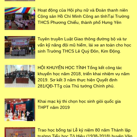
Hoạt động của Hội phụ nữ và Đoàn thanh niên
Cộng sản Hồ Chí Minh Công an tỉnhTại Trường
THCS Phương Chiểu, thành phố Hưng Yên
Tuyên truyền Luật Giao thông đường bộ và tư
vấn kỹ năng đội mũ hiểm, lái xe an toàn cho học
sinh Trường THCS Lê Quý Đôn, Kim Động.
HỘI KHUYẾN HỌC TỈNH Tổng kết công tác
khuyến học năm 2018, triển khai nhiệm vụ năm
2019. Sơ kết 3 năm thực hiện Quyết định
281/QĐ-TTg của Thủ tướng Chính phủ.
Khai mạc kỳ thi chọn học sinh giỏi quốc gia
THPT năm 2019
Trao học bổng tại Lễ kỷ niệm 80 năm Thành lập
trường Tiểu học Tô Hiệu (1938-2018) huyện Văn