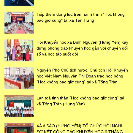
Tiếp thêm động lực trên hành trình "Học không
bao giờ cùng" tại xã Tân Hưng
Hội Khuyến học xã Bình Nguyên (Hưng Yên) xây
dựng phong trào khuyến học gắn với chuyển đổi
số và học tập suốt đời
Nguyên Phó Chủ tịch nước, Chủ tịch Hội Khuyến
học Việt Nam Nguyễn Thị Doan trao học bổng
“Học không bao giờ cùng” tại xã Tống Trân
Lan toả tinh thần "Học không bao giờ cùng" tại
xã Tống Trân (Hưng Yên)
XÃ A SÀO (HƯNG YÊN) TỔ CHỨC HỘI NGHỊ
SƠ KẾT CÔNG TÁC KHUYẾN HỌC 6 THÁNG