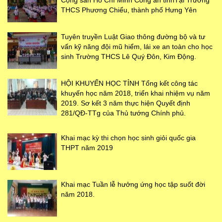
Cộng sản Hồ Chí Minh Công an tỉnhTại Trường
THCS Phương Chiểu, thành phố Hưng Yên
Tuyên truyền Luật Giao thông đường bộ và tư
vấn kỹ năng đội mũ hiểm, lái xe an toàn cho học
sinh Trường THCS Lê Quý Đôn, Kim Động.
HỘI KHUYẾN HỌC TỈNH Tổng kết công tác
khuyến học năm 2018, triển khai nhiệm vụ năm
2019. Sơ kết 3 năm thực hiện Quyết định
281/QĐ-TTg của Thủ tướng Chính phủ.
Khai mạc kỳ thi chọn học sinh giỏi quốc gia
THPT năm 2019
Khai mạc Tuần lễ hưởng ứng học tập suốt đời
năm 2018.