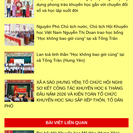
dựng phong trào khuyến học gắn với chuyển đổi
số và học tập suốt đời
Nguyên Phó Chủ tịch nước, Chủ tịch Hội Khuyến
học Việt Nam Nguyễn Thị Doan trao học bổng
“Học không bao giờ cùng” tại xã Tống Trân
Lan toả tinh thần "Học không bao giờ cùng" tại
xã Tống Trân (Hưng Yên)
XÃ A SÀO (HƯNG YÊN) TỔ CHỨC HỘI NGHỊ
SƠ KẾT CÔNG TÁC KHUYẾN HỌC 6 THÁNG
ĐẦU NĂM 2026 VÀ KIỆN TOÀN TỔ CHỨC
KHUYẾN HỌC SAU SẮP XẾP THÔN, TỔ DÂN
PHỐ
BÀI VIẾT LIÊN QUAN