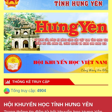
THỐNG KÊ TRUY CẬP
Tổng truy cập:
4904
HỘI KHUYẾN HỌC TỈNH HƯNG YÊN
Trang thông tin điện tử hội khuyến học Hưng Yên