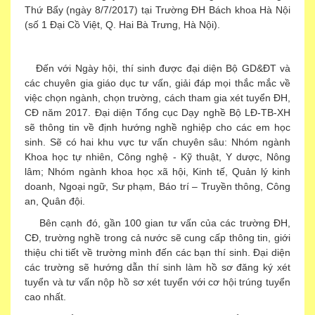
Thứ Bẩy (ngày 8/7/2017) tại Trường ĐH Bách khoa Hà Nội
(số 1 Đại Cồ Việt, Q. Hai Bà Trưng, Hà Nội).
Đến với Ngày hội, thí sinh được đại diện Bộ GD&ĐT và
các chuyên gia giáo dục tư vấn, giải đáp mọi thắc mắc về
việc chọn ngành, chọn trường, cách tham gia xét tuyển ĐH,
CĐ năm 2017. Đại diện Tổng cục Dạy nghề Bộ LĐ-TB-XH
sẽ thông tin về định hướng nghề nghiệp cho các em học
sinh. Sẽ có hai khu vực tư vấn chuyên sâu: Nhóm ngành
Khoa học tự nhiên, Công nghệ - Kỹ thuật, Y dược, Nông
lâm; Nhóm ngành khoa học xã hội, Kinh tế, Quản lý kinh
doanh, Ngoại ngữ, Sư phạm, Báo trí – Truyền thông, Công
an, Quân đội.
Bên cạnh đó, gần 100 gian tư vấn của các trường ĐH,
CĐ, trường nghề trong cả nước sẽ cung cấp thông tin, giới
thiệu chi tiết về trường mình đến các bạn thí sinh. Đại diện
các trường sẽ hướng dẫn thí sinh làm hồ sơ đăng ký xét
tuyển và tư vấn nộp hồ sơ xét tuyển với cơ hội trúng tuyển
cao nhất.