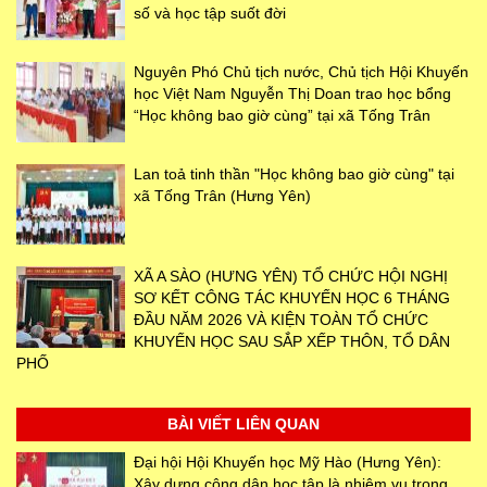
số và học tập suốt đời
Nguyên Phó Chủ tịch nước, Chủ tịch Hội Khuyến
học Việt Nam Nguyễn Thị Doan trao học bổng
“Học không bao giờ cùng” tại xã Tống Trân
Lan toả tinh thần "Học không bao giờ cùng" tại
xã Tống Trân (Hưng Yên)
XÃ A SÀO (HƯNG YÊN) TỔ CHỨC HỘI NGHỊ
SƠ KẾT CÔNG TÁC KHUYẾN HỌC 6 THÁNG
ĐẦU NĂM 2026 VÀ KIỆN TOÀN TỔ CHỨC
KHUYẾN HỌC SAU SẮP XẾP THÔN, TỔ DÂN
PHỐ
BÀI VIẾT LIÊN QUAN
Đại hội Hội Khuyến học Mỹ Hào (Hưng Yên):
Xây dựng công dân học tập là nhiệm vụ trọng