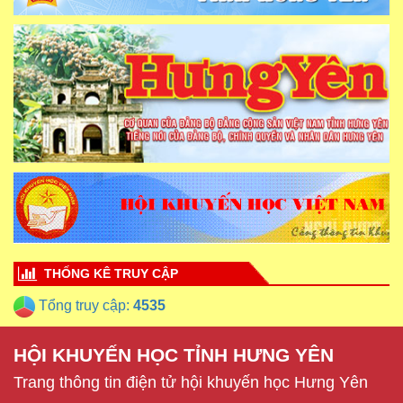
THỐNG KÊ TRUY CẬP
Tổng truy cập:
4535
HỘI KHUYẾN HỌC TỈNH HƯNG YÊN
Trang thông tin điện tử hội khuyến học Hưng Yên